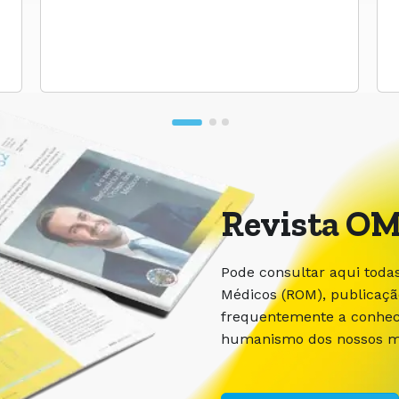
Revista OM
Pode consultar aqui toda
Médicos (ROM), publicaç
frequentemente a conhece
humanismo dos nossos m