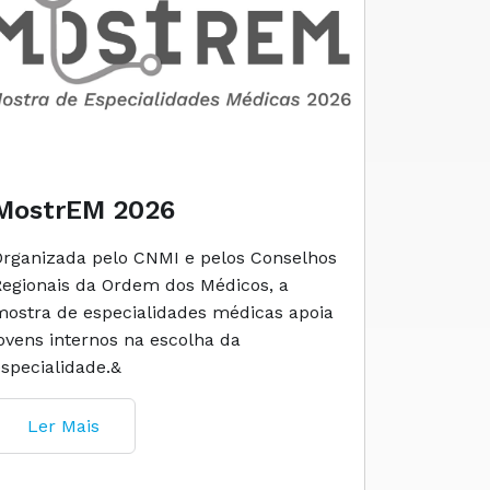
MostrEM 2026
Envelh
Organizada pelo CNMI e pelos Conselhos
A iniciati
Regionais da Ordem dos Médicos, a
social e 
mostra de especialidades médicas apoia
e cuidado
jovens internos na escolha da
especialidade.&
Ler M
Ler Mais