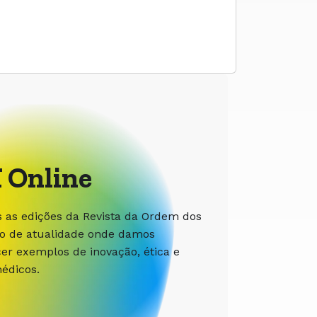
 Online
s as edições da Revista da Ordem dos
ão de atualidade onde damos
r exemplos de inovação, ética e
édicos.