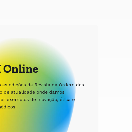
 Online
s as edições da Revista da Ordem dos
ão de atualidade onde damos
r exemplos de inovação, ética e
édicos.