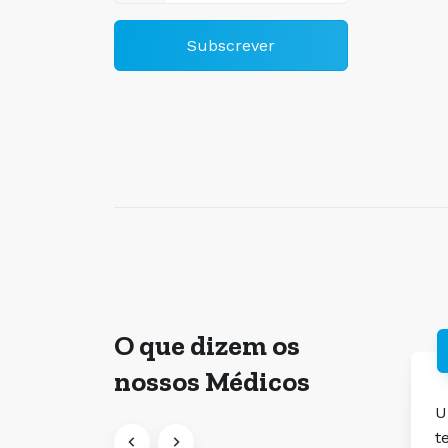
Subscrever
O que dizem os
nossos Médicos
Uma comunicação eficaz
A
tem um impacto positivo
p