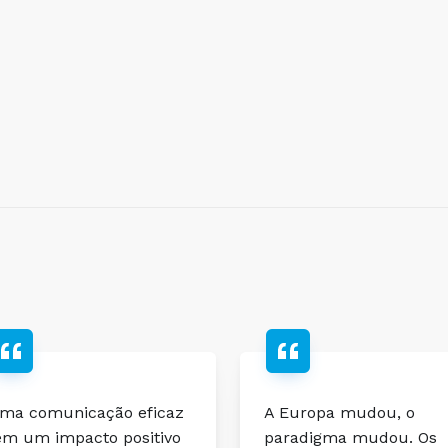
 Europa mudou, o
Acredito na nossa
aradigma mudou. Os
capacidade coletiva, c