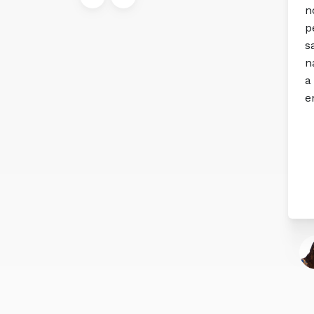
no comportamento das
M
pessoas em relação à sua
p
saúde. (…) Na vida como
na medicina, a comunicar,
a falar é que a gente se
entende.
Sofia Baptista
Especialista em
Medicina Geral e
Familiar