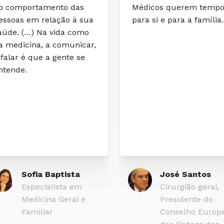
édicos querem tempo
médicas e médicos, em
ara si e para a família.
contribuirmos para um
sociedade mais justa e
igualitária, mais
desenvolvida e mais
humanizada.
José Santos
Carlos Cortes
Cirurgião geral,
Patologista clíni
Presidente do
Bastonário da 
Conselho Europeu
dos Médicos