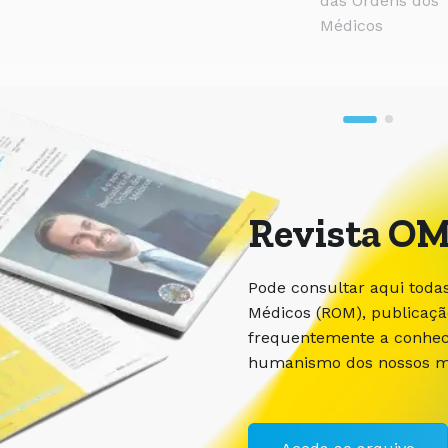
das Ordens dos
Médicos
Revista OM
Pode consultar aqui toda
Médicos (ROM), publicaç
frequentemente a conhece
humanismo dos nossos m