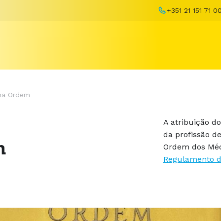
+351 21 151 71 0
 na Ordem
A atribuição do
da profissão d
m
Ordem dos Médi
Regulamento d