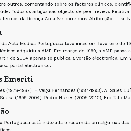
ntre outros, comentando sobre os factores clínicos, científ
úde. Todos os artigos são objecto de peer review. Relativa
s termos da licença Creative commons ‘Atribuição - Uso Nã
a
 da Acta Médica Portuguesa teve início em fevereiro de 19
dicos adquiriu a AMP. Em março de 1989, a AMP passa a 
artir de 2004 apenas se publica a versão electrónica. Em
sso portal electrónico.
s Emeriti
es (1978-1987), F. Veiga Fernandes (1987-1993), A. Sales Luí
ousa (1999-2004), Pedro Nunes (2005-2010), Rui Tato Mari
ção
a Portuguesa está indexada e resumida em algumas das m
ficos: