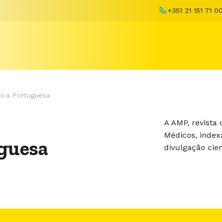
+351 21 151 71 0
ica Portuguesa
A AMP, revista 
Médicos, inde
guesa
divulgação cien