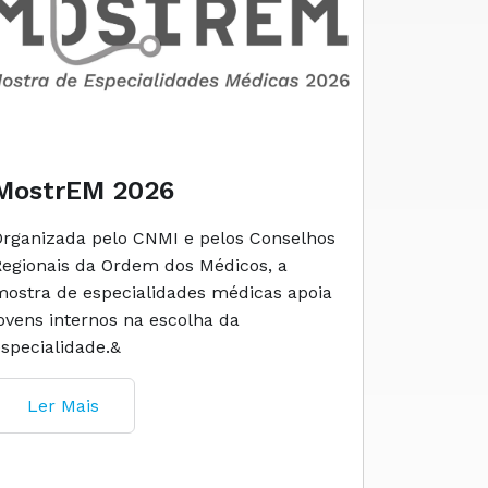
MostrEM 2026
Envelh
Organizada pelo CNMI e pelos Conselhos
A iniciati
Regionais da Ordem dos Médicos, a
social e 
mostra de especialidades médicas apoia
e cuidado
jovens internos na escolha da
especialidade.&
Ler M
Ler Mais