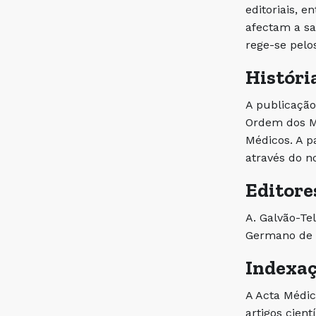
editoriais, e
afectam a sa
rege-se pelo
Históri
A publicação
Ordem dos Mé
Médicos. A p
através do no
Editore
A. Galvão-Tel
Germano de S
Indexa
A Acta Médic
artigos cientí