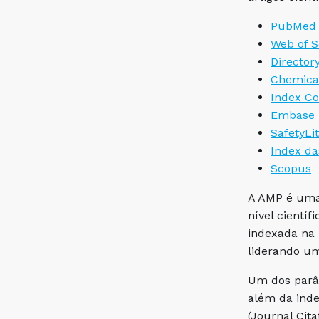
PubMed /
Web of S
Director
Chemical
Index Co
Embase
SafetyLit
Index da
Scopus
A AMP é uma
nível cientí
indexada na 
liderando um
Um dos parâm
além da inde
(Journal Cit