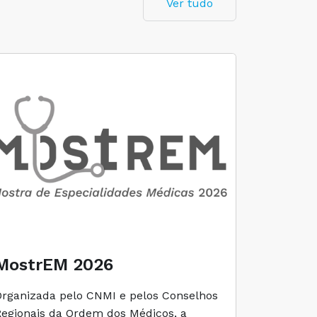
Ver tudo
MostrEM 2026
Envelh
Organizada pelo CNMI e pelos Conselhos
A iniciati
Regionais da Ordem dos Médicos, a
social e 