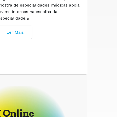
mostra de especialidades médicas apoia
e cuidado
jovens internos na escolha da
especialidade.&
Ler M
Ler Mais
 Online