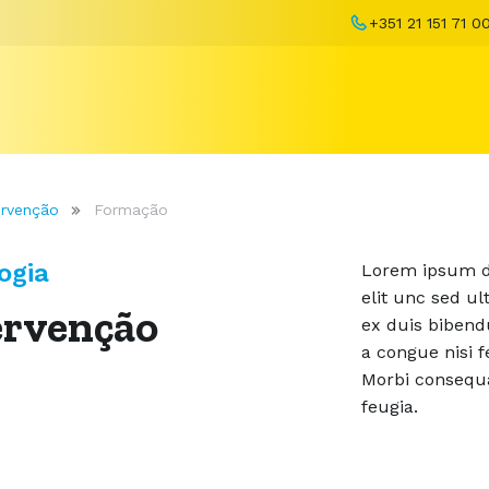
+351 21 151 71 0
ervenção
Formação
ogia
Lorem ipsum do
elit unc sed u
ervenção
ex duis bibend
a congue nisi f
Morbi consequa
feugia.