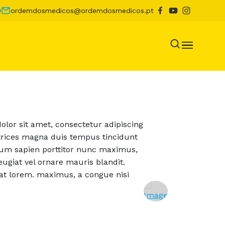
0
ordemdosmedicos@ordemdosmedicos.pt
lor sit amet, consectetur adipiscing
ltrices magna duis tempus tincidunt
um sapien porttitor nunc maximus,
eugiat vel ornare mauris blandit.
t lorem. maximus, a congue nisi