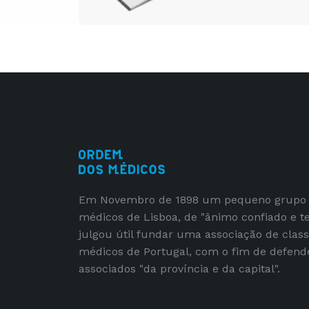
Em Novembro de 1898 um pequeno grupo
médicos de Lisboa, de "ânimo confiado e t
julgou útil fundar uma associação de clas
médicos de Portugal, com o fim de defend
associados "da província e da capital".