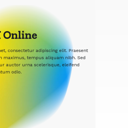
 Online
t, consectetur adipiscing elit. Praesent
etium maximus, tempus aliquam nibh. Sed
tur auctor urna scelerisque, eleifend
ntum odio.