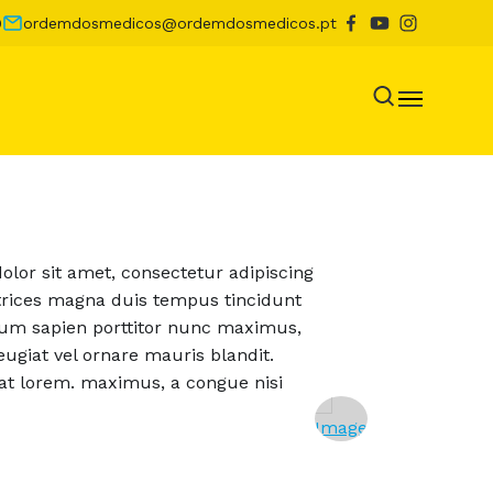
0
ordemdosmedicos@ordemdosmedicos.pt
lor sit amet, consectetur adipiscing
ltrices magna duis tempus tincidunt
um sapien porttitor nunc maximus,
eugiat vel ornare mauris blandit.
t lorem. maximus, a congue nisi