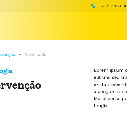
+351 21 151 71 0
ervenção
Downloads
ogia
Lorem ipsum do
elit unc sed u
ervenção
ex duis bibend
a congue nisi f
Morbi consequa
feugia.