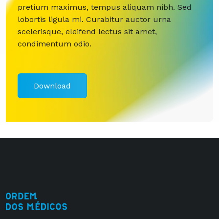
pretium maximus, tempus aliquam nibh. Sed
lobortis ligula mi. Curabitur auctor urna
scelerisque, eleifend lectus sit amet,
condimentum odio.
Download