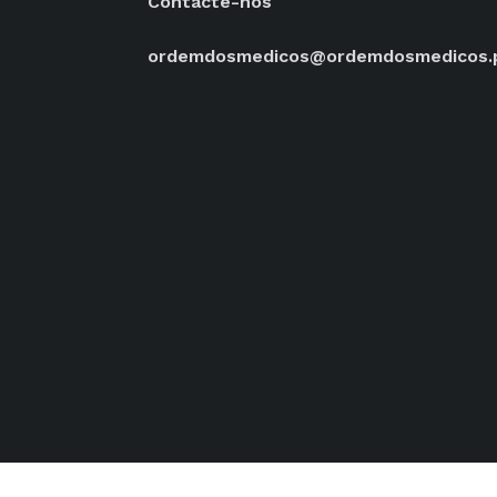
Contacte-nos
ordemdosmedicos@ordemdosmedicos.