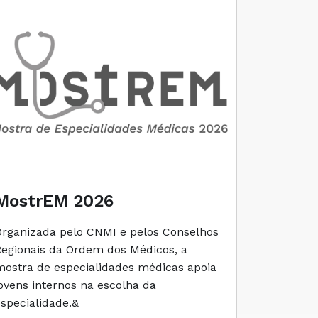
MostrEM 2026
Envelh
Organizada pelo CNMI e pelos Conselhos
A iniciati
Regionais da Ordem dos Médicos, a
social e 
mostra de especialidades médicas apoia
e cuidado
jovens internos na escolha da
especialidade.&
Ler M