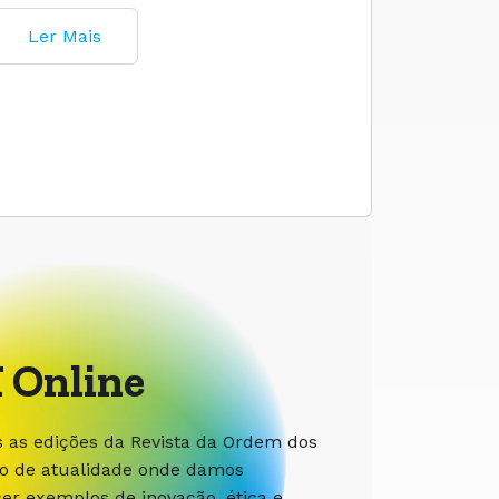
Ler Mais
 Online
s as edições da Revista da Ordem dos
ão de atualidade onde damos
r exemplos de inovação, ética e