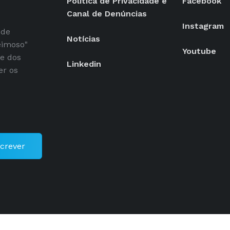
Política de Privacidade e
Facebook
Canal de Denúncias
Instagram
 de
Notícias
eimoso"
Youtube
se dos
Linkedin
er os
crever