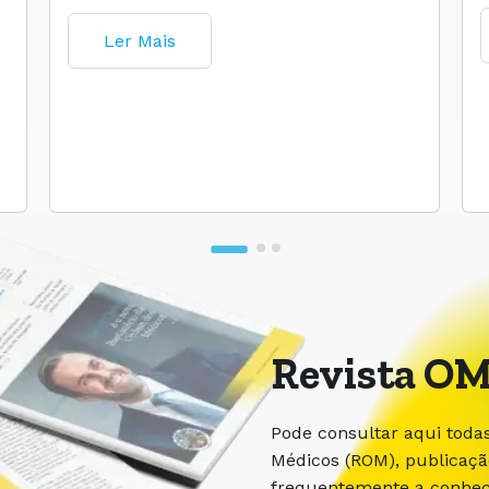
Ler Mais
Revista OM
Pode consultar aqui toda
Médicos (ROM), publicaç
frequentemente a conhece