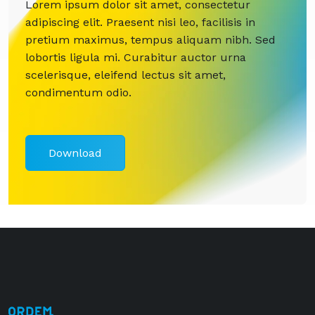
Lorem ipsum dolor sit amet, consectetur
adipiscing elit. Praesent nisi leo, facilisis in
pretium maximus, tempus aliquam nibh. Sed
lobortis ligula mi. Curabitur auctor urna
scelerisque, eleifend lectus sit amet,
condimentum odio.
Download