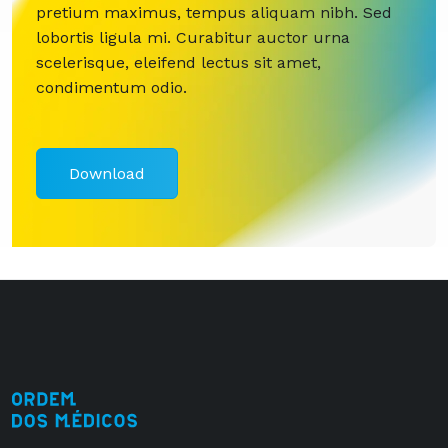
pretium maximus, tempus aliquam nibh. Sed
lobortis ligula mi. Curabitur auctor urna
scelerisque, eleifend lectus sit amet,
condimentum odio.
Download