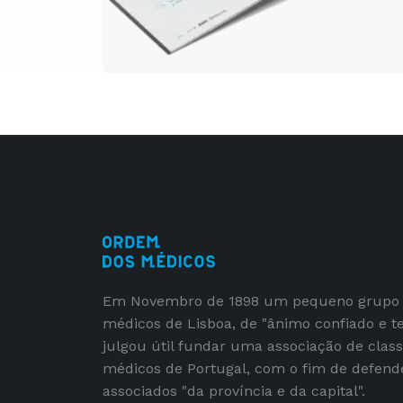
Em Novembro de 1898 um pequeno grupo
médicos de Lisboa, de "ânimo confiado e t
julgou útil fundar uma associação de clas
médicos de Portugal, com o fim de defend
associados "da província e da capital".