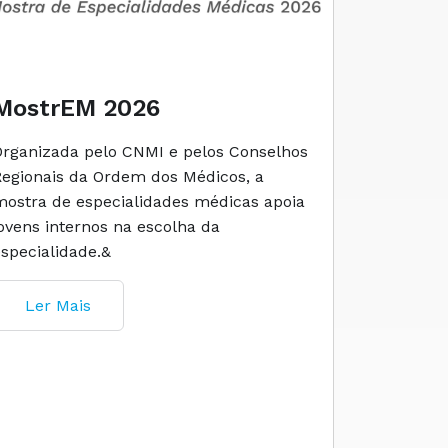
MostrEM 2026
Envelh
Organizada pelo CNMI e pelos Conselhos
A iniciati
Regionais da Ordem dos Médicos, a
social e 
mostra de especialidades médicas apoia
e cuidado
jovens internos na escolha da
especialidade.&
Ler M
Ler Mais