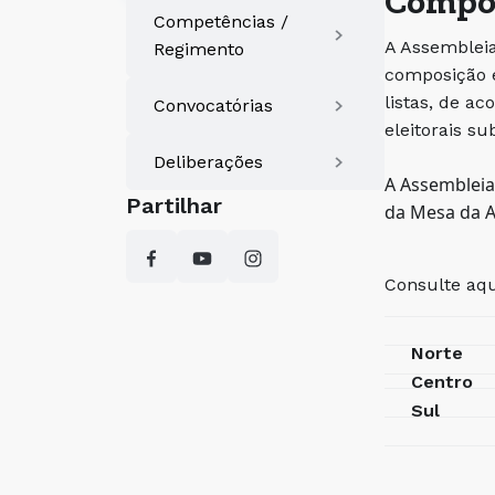
Compos
Competências /
A Assembleia
Regimento
composição é
listas, de a
Convocatórias
eleitorais su
Deliberações
A Assembleia
Partilhar
da Mesa da A
Consulte aqu
Norte
Centro
Sul