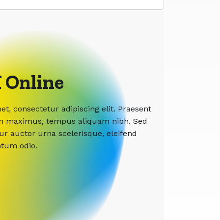
 Online
t, consectetur adipiscing elit. Praesent
etium maximus, tempus aliquam nibh. Sed
tur auctor urna scelerisque, eleifend
ntum odio.