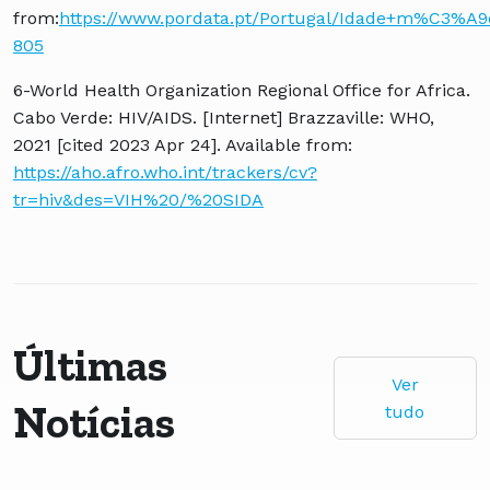
from:
https://www.pordata.pt/Portugal/Idade+m%C3%A
805
6-World Health Organization Regional Office for Africa.
Cabo Verde: HIV/AIDS. [Internet] Brazzaville: WHO,
2021 [cited 2023 Apr 24]. Available from:
https://aho.afro.who.int/trackers/cv?
tr=hiv&des=VIH%20/%20SIDA
Últimas
Ver
Notícias
tudo