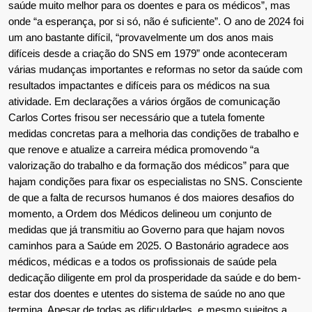
saúde muito melhor para os doentes e para os médicos”, mas
onde “a esperança, por si só, não é suficiente”. O ano de 2024 foi
um ano bastante difícil, “provavelmente um dos anos mais
difíceis desde a criação do SNS em 1979” onde aconteceram
várias mudanças importantes e reformas no setor da saúde com
resultados impactantes e difíceis para os médicos na sua
atividade. Em declarações a vários órgãos de comunicação
Carlos Cortes frisou ser necessário que a tutela fomente
medidas concretas para a melhoria das condições de trabalho e
que renove e atualize a carreira médica promovendo “a
valorização do trabalho e da formação dos médicos” para que
hajam condições para fixar os especialistas no SNS. Consciente
de que a falta de recursos humanos é dos maiores desafios do
momento, a Ordem dos Médicos delineou um conjunto de
medidas que já transmitiu ao Governo para que hajam novos
caminhos para a Saúde em 2025. O Bastonário agradece aos
médicos, médicas e a todos os profissionais de saúde pela
dedicação diligente em prol da prosperidade da saúde e do bem-
estar dos doentes e utentes do sistema de saúde no ano que
termina. Apesar de todas as dificuldades, e mesmo sujeitos a