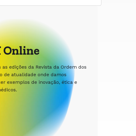
 Online
s as edições da Revista da Ordem dos
ão de atualidade onde damos
r exemplos de inovação, ética e
édicos.