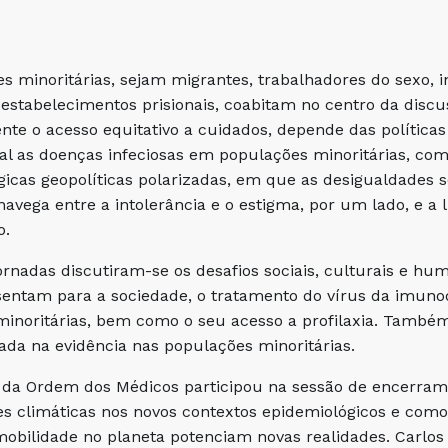
s minoritárias, sejam migrantes, trabalhadores do sexo, i
estabelecimentos prisionais, coabitam no centro da discu
nte o acesso equitativo a cuidados, depende das política
al as doenças infeciosas em populações minoritárias, c
ógicas geopolíticas polarizadas, em que as desigualdades 
vega entre a intolerância e o estigma, por um lado, e a l
o.
ornadas discutiram-se os desafios sociais, culturais e h
sentam para a sociedade, o tratamento do vírus da imun
inoritárias, bem como o seu acesso a profilaxia. Também
da na evidência nas populações minoritárias.
 da Ordem dos Médicos participou na sessão de encerram
es climáticas nos novos contextos epidemiológicos e como
obilidade no planeta potenciam novas realidades. Carlos