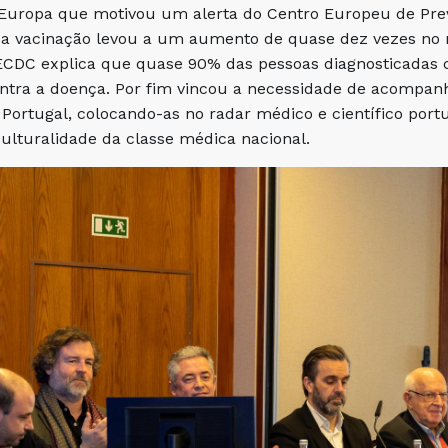
Europa que motivou um alerta do Centro Europeu de Prev
da vacinação levou a um aumento de quase dez vezes no
ECDC explica que quase 90% das pessoas diagnosticada
ntra a doença. Por fim vincou a necessidade de acompan
Portugal, colocando-as no radar médico e científico por
ulturalidade da classe médica nacional.