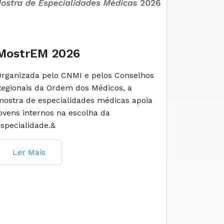
MostrEM 2026
Envelh
Organizada pelo CNMI e pelos Conselhos
A iniciati
Regionais da Ordem dos Médicos, a
social e 
mostra de especialidades médicas apoia
e cuidado
jovens internos na escolha da
especialidade.&
Ler M
Ler Mais