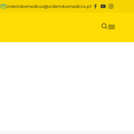
0
ordemdosmedicos@ordemdosmedicos.pt