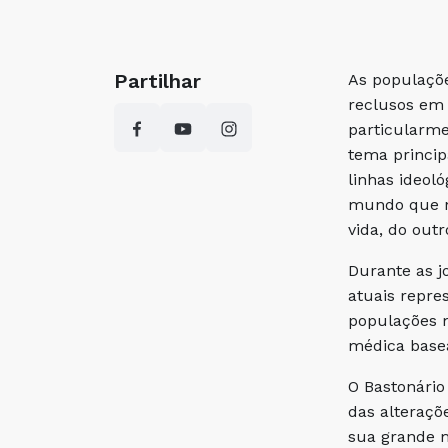
Partilhar
As populaçõe
reclusos em 
particularme
tema princip
linhas ideol
mundo que na
vida, do outr
Durante as j
atuais repre
populações m
médica basea
O Bastonário
das alteraçõ
sua grande m