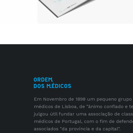
Em Novembro de 1898 um pequeno grupo
médicos de Lisboa, de "ânimo confiado e t
julgou útil fundar uma associação de clas
médicos de Portugal, com o fim de defend
associados "da província e da capital".