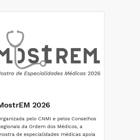
MostrEM 2026
Envelh
Organizada pelo CNMI e pelos Conselhos
A iniciati
Regionais da Ordem dos Médicos, a
social e 
mostra de especialidades médicas apoia
e cuidado