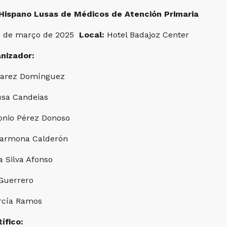
 Hispano Lusas de Médicos de Atención Primaria
5 de março de 2025
Local:
Hotel Badajoz Center
nizador:
lvarez Domínguez
usa Candeias
onio Pérez Donoso
Carmona Calderón
a Silva Afonso
Guerrero
rcía Ramos
ífico: