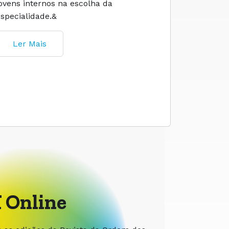
jovens internos na escolha da
especialidade.&
Ler M
Ler Mais
 Online