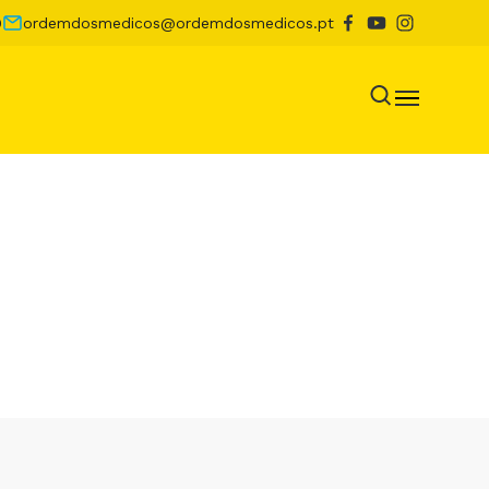
0
ordemdosmedicos@ordemdosmedicos.pt