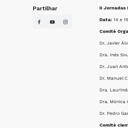
Partilhar
II Jornadas
Data:
14 e 1
Comité Orga
Dr. Javier Á
Dra. Inés So
Dr. Juan Ant
Dr. Manuel 
Dra. Laurind
Dra. Mónica 
Dr. Pedro Ga
Comité cient