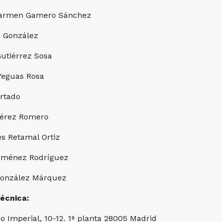
Carmen Gamero Sánchez
iz González
Gutiérrez Sosa
Yeguas Rosa
urtado
Pérez Romero
s Retamal Ortiz
Jiménez Rodríguez
 González Márquez
técnica:
o Imperial, 10-12. 1ª planta 28005 Madrid