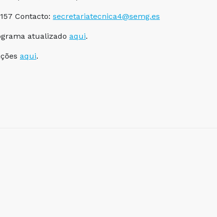
6 157 Contacto:
secretariatecnica4@semg.es
ograma atualizado
aqui
.
ações
aqui
.