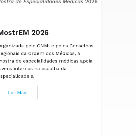
MostrEM 2026
Envelh
Organizada pelo CNMI e pelos Conselhos
A iniciati
Regionais da Ordem dos Médicos, a
social e 
mostra de especialidades médicas apoia
e cuidado
jovens internos na escolha da
especialidade.&
Ler M
Ler Mais