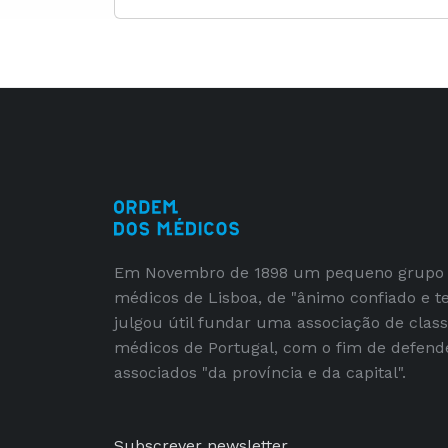
Em Novembro de 1898 um pequeno grupo
médicos de Lisboa, de "ânimo confiado e t
julgou útil fundar uma associação de clas
médicos de Portugal, com o fim de defend
associados "da província e da capital".
Subscrever newsletter