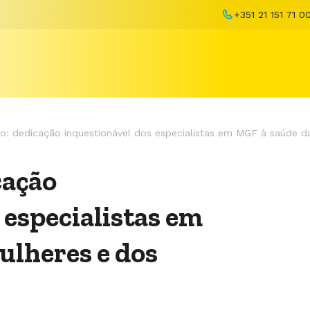
+351 21 151 71 0
: dedicação inquestionável dos especialistas em MGF à saúde d
cação
 especialistas em
ulheres e dos