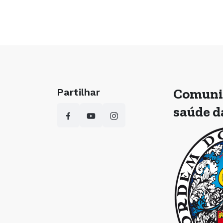
Comunic
Partilhar
saúde d