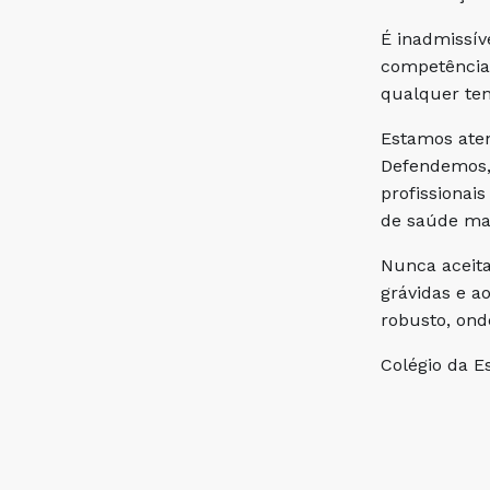
É inadmissív
competência 
qualquer ten
Estamos aten
Defendemos, 
profissionai
de saúde mat
Nunca aceit
grávidas e a
robusto, ond
Colégio da E