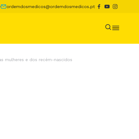
0
ordemdosmedicos@ordemdosmedicos.pt
as mulheres e dos recém-nascidos