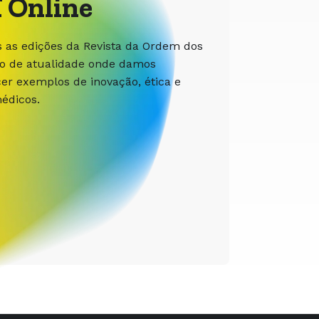
 Online
s as edições da Revista da Ordem dos
ão de atualidade onde damos
r exemplos de inovação, ética e
édicos.