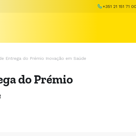
+351 21 151 71 0
de Entrega do Prémio Inovação em Saúde
ega do Prémio
e