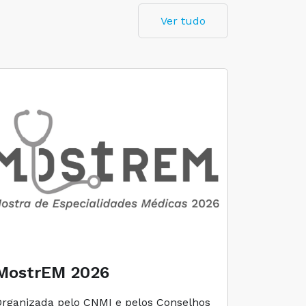
Ver tudo
MostrEM 2026
Envelh
Organizada pelo CNMI e pelos Conselhos
A iniciati