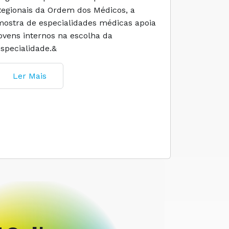
Regionais da Ordem dos Médicos, a
social e 
mostra de especialidades médicas apoia
e cuidado
jovens internos na escolha da
especialidade.&
Ler M
Ler Mais