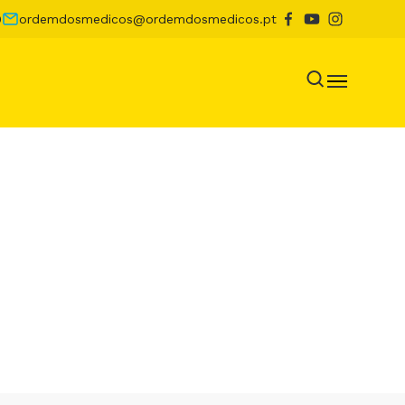
0
ordemdosmedicos@ordemdosmedicos.pt