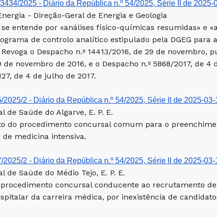
3434/2025 - Diário da República n.º 54/2025, Série II de 2025-
nergia - Direção-Geral de Energia e Geologia
 se entende por «análises físico-químicas resumidas» e «a
ograma de controlo analítico estipulado pela DGEG para a
 Revoga o Despacho n.º 14413/2016, de 29 de novembro, pub
29 de novembro de 2016, e o Despacho n.º 5868/2017, de 4 d
 127, de 4 de julho de 2017.
/2025/2 - Diário da República n.º 54/2025, Série II de 2025-03-
l de Saúde do Algarve, E. P. E.
o do procedimento concursal comum para o preenchimento
e de medicina intensiva.
/2025/2 - Diário da República n.º 54/2025, Série II de 2025-03-
l de Saúde do Médio Tejo, E. P. E.
procedimento concursal conducente ao recrutamento de 
spitalar da carreira médica, por inexistência de candidato