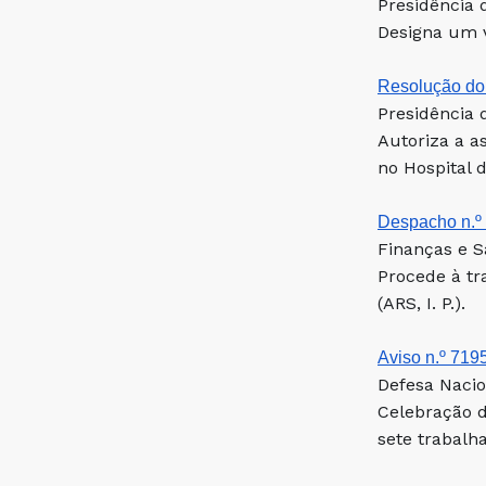
Presidência 
Designa um v
Resolução do 
Presidência 
Autoriza a a
no Hospital 
Despacho n.º 
Finanças e S
Procede à tr
(ARS, I. P.).
Aviso n.º 7195
Defesa Nacio
Celebração d
sete trabalh