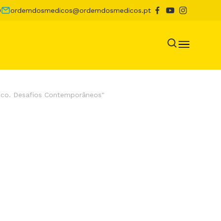
0
ordemdosmedicos@ordemdosmedicos.pt
dico. Desafios Contemporâneos"