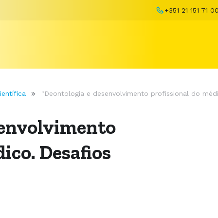
+351 21 151 71 0
entífica
"Deontologia e desenvolvimento profissional do mé
senvolvimento
ico. Desafios