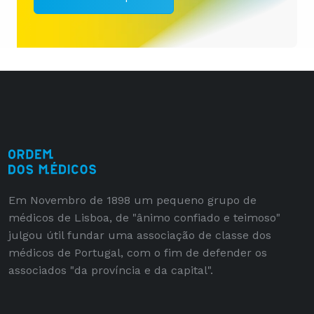
Em Novembro de 1898 um pequeno grupo de
médicos de Lisboa, de "ânimo confiado e teimoso"
julgou útil fundar uma associação de classe dos
médicos de Portugal, com o fim de defender os
associados "da província e da capital".