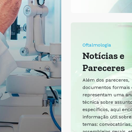
Oftalmologia
Notícias e
Pareceres
Além dos pareceres,
documentos formais
representam uma aná
técnica sobre assunt
específicos, aqui enc
informação útil sobre
temas: convocatórias,
assembleias gerais, et