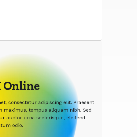
 Online
t, consectetur adipiscing elit. Praesent
etium maximus, tempus aliquam nibh. Sed
tur auctor urna scelerisque, eleifend
ntum odio.