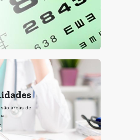
lidades
 são áreas de
ma
.