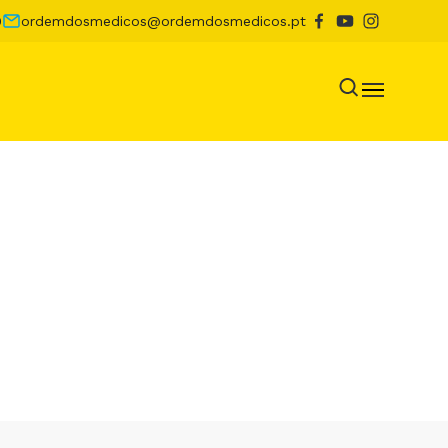
0
ordemdosmedicos@ordemdosmedicos.pt