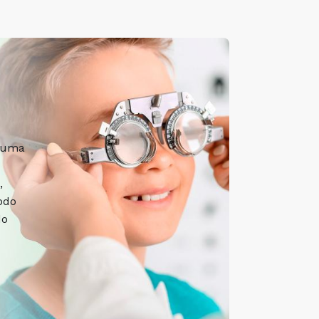
é uma
,
odo
do