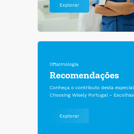
Explorar
Oftalmologia
Recomendações
Conheça o contributo desta especia
Choosing Wisely Portugal – Escolhas
Explorar