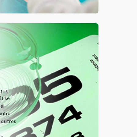
 que
lise
os
ontra
 outros
c.