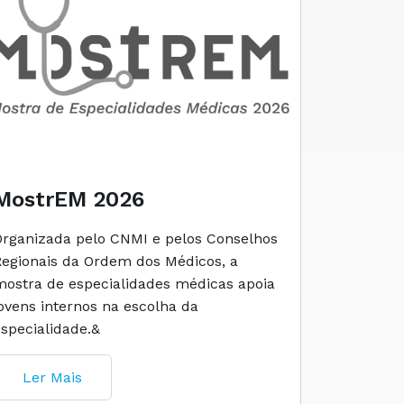
MostrEM 2026
Envelh
Organizada pelo CNMI e pelos Conselhos
A iniciati
Regionais da Ordem dos Médicos, a
social e 
mostra de especialidades médicas apoia
e cuidado
jovens internos na escolha da
especialidade.&
Ler M
Ler Mais