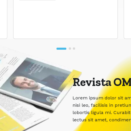
Revista OM
Lorem ipsum dolor sit ame
nisi leo, facilisis in pr
lobortis ligula mi. Curabi
lectus sit amet, condime