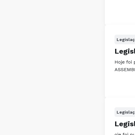
Legisla
Legis
Hoje foi
ASSEMBLE
Legisla
Legis
oje foi 