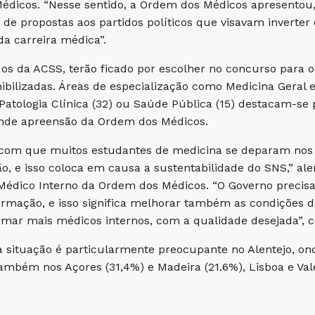
dicos. “Nesse sentido, a Ordem dos Médicos apresentou
de propostas aos partidos políticos que visavam inverter 
da carreira médica”.
s da ACSS, terão ficado por escolher no concurso para o
ibilizadas. Áreas de especialização como Medicina Geral e
, Patologia Clínica (32) ou Saúde Pública (15) destacam-s
nde apreensão da Ordem dos Médicos.
 com que muitos estudantes de medicina se deparam nos h
ão, e isso coloca em causa a sustentabilidade do SNS,” al
Médico Interno da Ordem dos Médicos. “O Governo precisa
formação, e isso significa melhorar também as condições d
mar mais médicos internos, com a qualidade desejada”, c
 a situação é particularmente preocupante no Alentejo, 
ambém nos Açores (31,4%) e Madeira (21.6%), Lisboa e Vale 