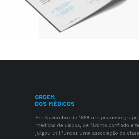
Em Novembro de 1898 um pequeno grupo
médicos de Lisboa, de "ânimo confiado e t
julgou útil fundar uma associação de clas