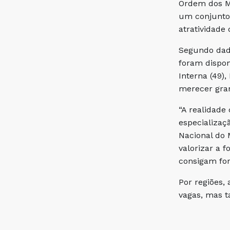
Ordem dos Mé
um conjunto 
atratividade 
Segundo dado
foram dispon
Interna (49)
merecer gra
“A realidade
especializaç
Nacional do 
valorizar a 
consigam for
Por regiões,
vagas, mas t