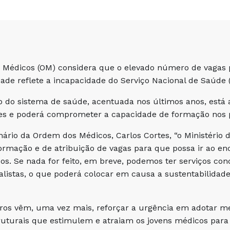
 Médicos (OM) considera que o elevado número de vagas
dade reflete a incapacidade do Serviço Nacional de Saúde (
 do sistema de saúde, acentuada nos últimos anos, está a
des e poderá comprometer a capacidade de formação nos 
nário da Ordem dos Médicos, Carlos Cortes, “o Ministério
ormação e de atribuição de vagas para que possa ir ao en
os. Se nada for feito, em breve, podemos ter serviços co
alistas, o que poderá colocar em causa a sustentabilidad
os vêm, uma vez mais, reforçar a urgência em adotar me
uturais que estimulem e atraiam os jovens médicos para o