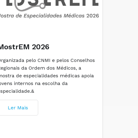
MostrEM 2026
Envelh
Organizada pelo CNMI e pelos Conselhos
A iniciati
Regionais da Ordem dos Médicos, a
social e 
mostra de especialidades médicas apoia
e cuidado
jovens internos na escolha da
especialidade.&
Ler M
Ler Mais