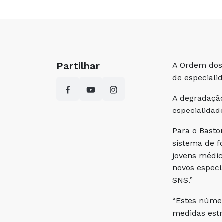
Partilhar
A Ordem dos
de especiali
A degradação
especialida
Para o Basto
sistema de f
jovens médic
novos especi
SNS.”
“Estes númer
medidas estr