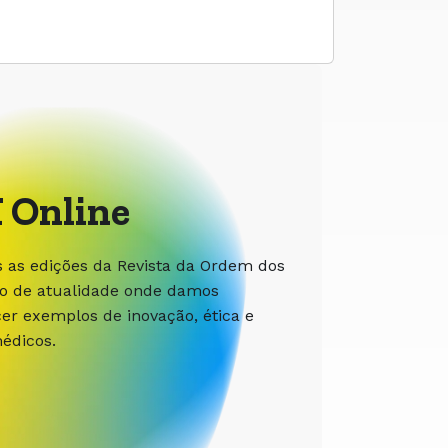
 Online
s as edições da Revista da Ordem dos
ão de atualidade onde damos
r exemplos de inovação, ética e
édicos.