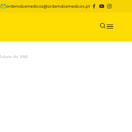
0
ordemdosmedicos@ordemdosmedicos.pt
futura do SNS