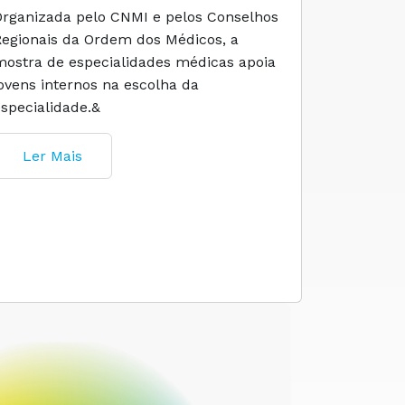
Organizada pelo CNMI e pelos Conselhos
A iniciati
Regionais da Ordem dos Médicos, a
social e 
mostra de especialidades médicas apoia
e cuidado
jovens internos na escolha da
especialidade.&
Ler M
Ler Mais