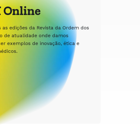
 Online
s as edições da Revista da Ordem dos
ão de atualidade onde damos
r exemplos de inovação, ética e
édicos.