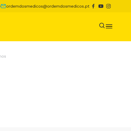
0
ordemdosmedicos@ordemdosmedicos.pt
mos