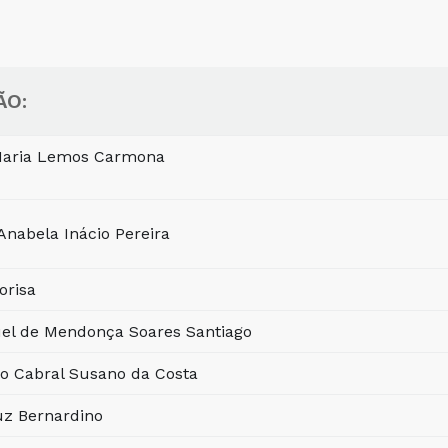
ÃO:
 Maria Lemos Carmona
Anabela Inácio Pereira
orisa
uel de Mendonça Soares Santiago
o Cabral Susano da Costa
uz Bernardino