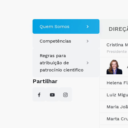
Quem Somos
DIREÇ
Competências
Cristina
Presidente
Regras para
atribuição de
patrocínio cientifico
Partilhar
Helena Fl
Luiz Mig
Maria Joã
Marta Cr