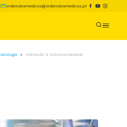
0
ordemdosmedicos@ordemdosmedicos.pt
atologia
Admissão à Subespecialidade