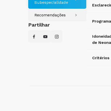
Subespecialidade
Esclareci
Recomendações
Programa
Partilhar
Idoneida
de Neona
Critério