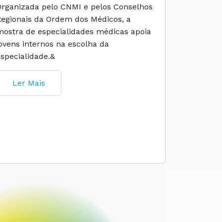
Organizada pelo CNMI e pelos Conselhos
A iniciati
Regionais da Ordem dos Médicos, a
social e 
mostra de especialidades médicas apoia
e cuidado
jovens internos na escolha da
especialidade.&
Ler M
Ler Mais