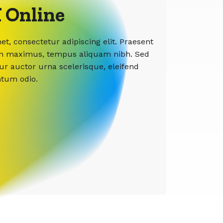
 Online
t, consectetur adipiscing elit. Praesent
etium maximus, tempus aliquam nibh. Sed
tur auctor urna scelerisque, eleifend
ntum odio.