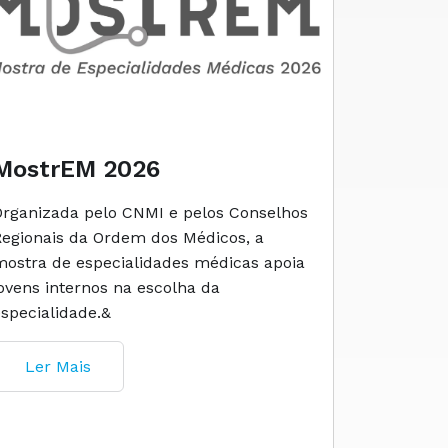
MostrEM 2026
Envelh
Organizada pelo CNMI e pelos Conselhos
A iniciati
Regionais da Ordem dos Médicos, a
social e 
mostra de especialidades médicas apoia
e cuidado
jovens internos na escolha da
especialidade.&
Ler M
Ler Mais