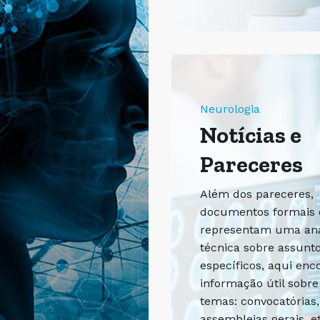
Neurologia
Notícias e
Pareceres
Além dos pareceres,
documentos formais
representam uma aná
técnica sobre assunt
específicos, aqui enc
informação útil sobre
temas: convocatórias,
assembleias gerais, et