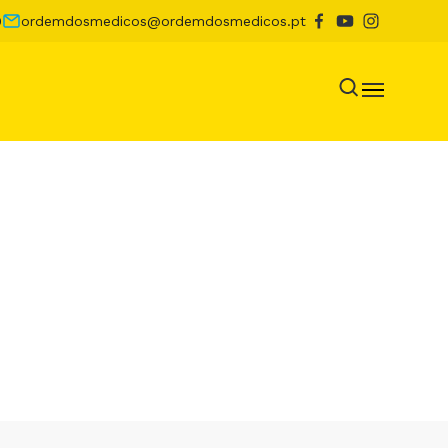
0
ordemdosmedicos@ordemdosmedicos.pt