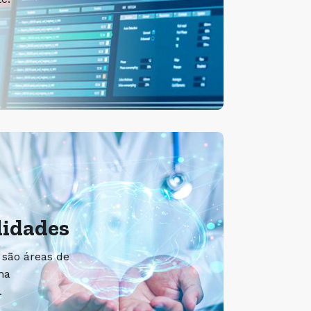
lidades
 são áreas de
ma
.