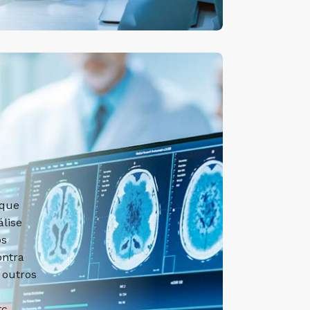
 que
lise
os
ontra
 outros
c.