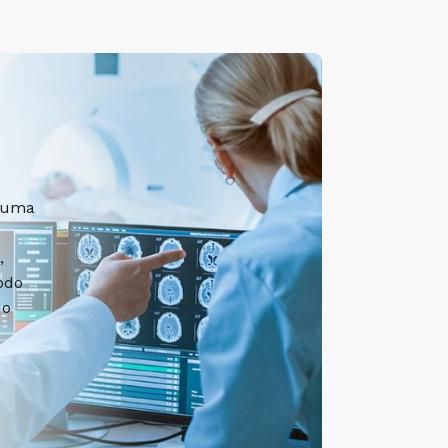
é uma
,
odo
do