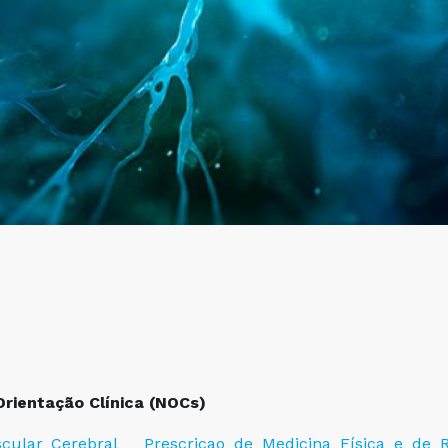
s
rientação Clínica (NOCs)
cular_Cerebral___Prescricao_de_Medicina_Física_e_de_Re