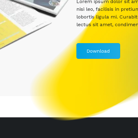
Lorem ipsum dolor sit ame
nisi leo, facilisis in pr
lobortis ligula mi. Curabi
lectus sit amet, condime
Download