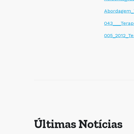
Abordagem_T
043___Terap
005_2012_Te
Últimas Notícias