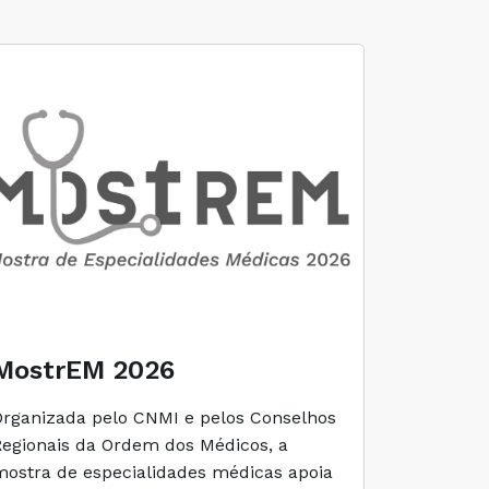
MostrEM 2026
Envelh
Organizada pelo CNMI e pelos Conselhos
A iniciati
Regionais da Ordem dos Médicos, a
social e 
mostra de especialidades médicas apoia
e cuidado