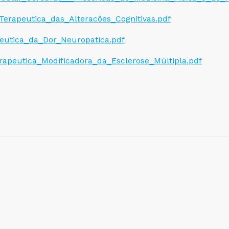
erapeutica_das_Alteracões_Cognitivas.pdf
eutica_da_Dor_Neuropatica.pdf
rapeutica_Modificadora_da_Esclerose_Múltipla.pdf