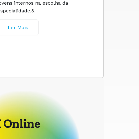
jovens internos na escolha da
especialidade.&
Ler M
Ler Mais
 Online