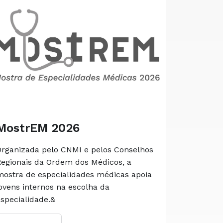
MostrEM 2026
Envelh
Organizada pelo CNMI e pelos Conselhos
A iniciati
Regionais da Ordem dos Médicos, a
social e 
mostra de especialidades médicas apoia
e cuidado
jovens internos na escolha da
especialidade.&
Ler M