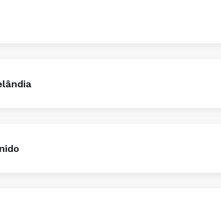
lândia
nido