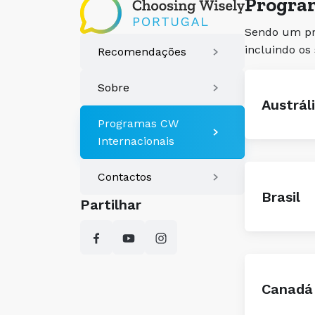
Progra
Sendo um pro
incluindo os
Recomendações
Sobre
Austrál
Programas CW
Internacionais
Contactos
Brasil
Partilhar
Canadá