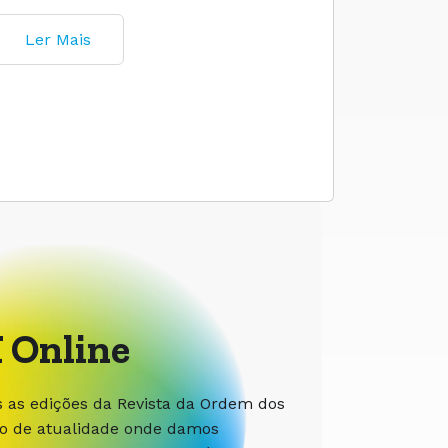
Ler Mais
 Online
s as edições da Revista da Ordem dos
ão de atualidade onde damos