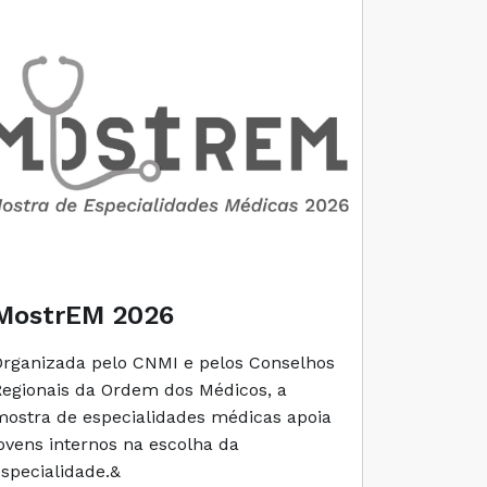
MostrEM 2026
Envelh
Organizada pelo CNMI e pelos Conselhos
A iniciati
Regionais da Ordem dos Médicos, a
social e 
mostra de especialidades médicas apoia
e cuidado
jovens internos na escolha da
especialidade.&
Ler M