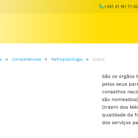
+351 21 151 71 0
s
Competências
Nefropatologia
Sobre
São os órgãos t
pelos seus pa
conselhos naci
são nomeados) 
Ordem dos Méd
qualidade da f
dos serviços p