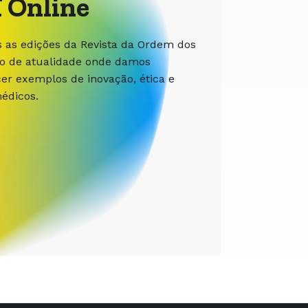
 Online
s as edições da Revista da Ordem dos
ão de atualidade onde damos
r exemplos de inovação, ética e
édicos.