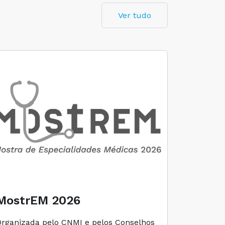
Ver tudo
MostrEM 2026
Envelh
Organizada pelo CNMI e pelos Conselhos
A iniciati