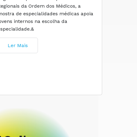
Regionais da Ordem dos Médicos, a
social e 
mostra de especialidades médicas apoia
e cuidado
jovens internos na escolha da
especialidade.&
Ler M
Ler Mais