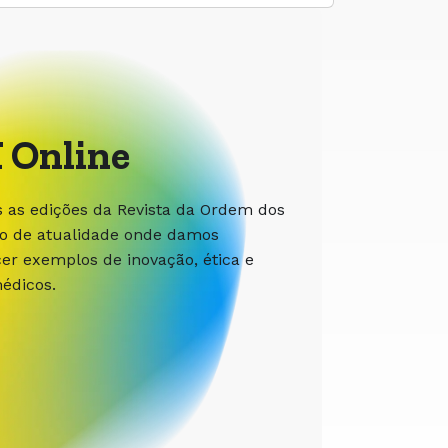
 Online
s as edições da Revista da Ordem dos
ão de atualidade onde damos
r exemplos de inovação, ética e
édicos.