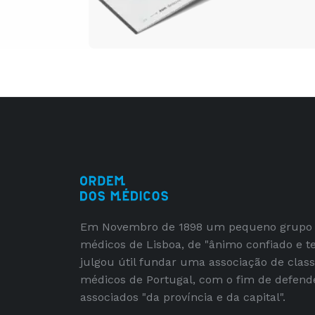
Em Novembro de 1898 um pequeno grupo
médicos de Lisboa, de "ânimo confiado e t
julgou útil fundar uma associação de clas
médicos de Portugal, com o fim de defend
associados "da província e da capital".