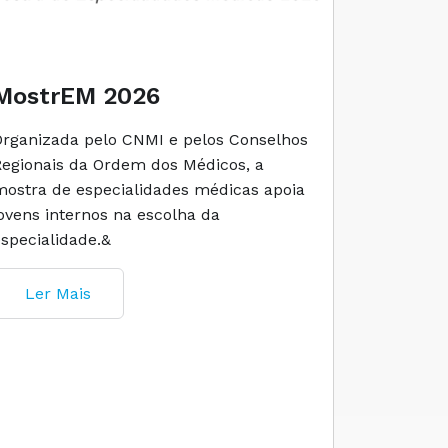
MostrEM 2026
Envelh
Organizada pelo CNMI e pelos Conselhos
A iniciati
Regionais da Ordem dos Médicos, a
social e 
mostra de especialidades médicas apoia
e cuidado
jovens internos na escolha da
especialidade.&
Ler M
Ler Mais