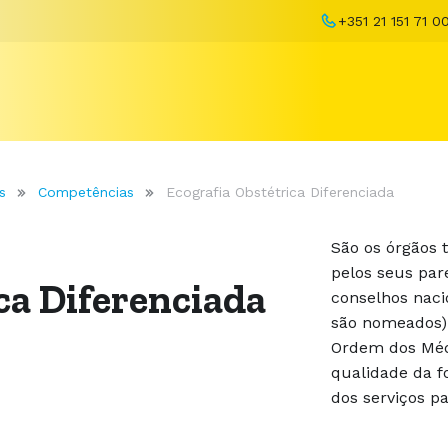
+351 21 151 71 0
s
Competências
Ecografia Obstétrica Diferenciada
São os órgãos t
pelos seus pa
ca Diferenciada
conselhos naci
são nomeados) 
Ordem dos Méd
qualidade da f
dos serviços p