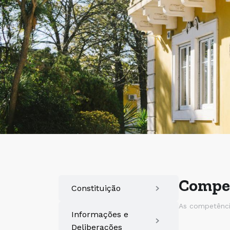
Compet
Constituição
As competência
Informações e
Deliberações