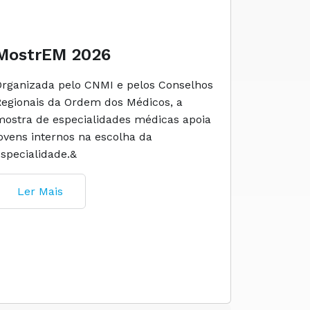
MostrEM 2026
Envelh
Organizada pelo CNMI e pelos Conselhos
A iniciati
Regionais da Ordem dos Médicos, a
social e 
mostra de especialidades médicas apoia
e cuidado
jovens internos na escolha da
especialidade.&
Ler M
Ler Mais