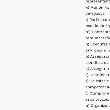
representan
k) Manter li
delegados;
l) Participa
pedido do ór
m) Contratar
remuneraçõ
n) Executar 
o) Propor o 
p) Assegurar
científica d
q) Assegurar
r) Coordenar
s) Solicitar
competência 
t) Cumprir e
seus órgãos
u) Organizar