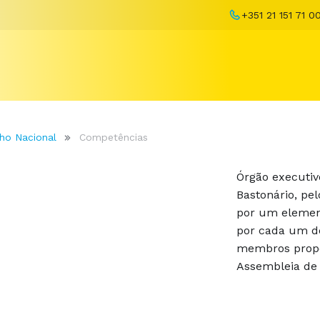
+351 21 151 71 0
ho Nacional
Competências
Órgão executiv
Bastonário, pe
por um elemen
por cada um d
membros propo
Assembleia de 