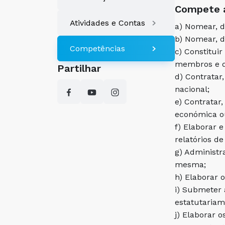
Compete a
Atividades e Contas
a) Nomear, d
b) Nomear, d
Competências
c) Constitui
membros e de
Partilhar
d) Contratar
nacional;
e) Contratar
económica o
f) Elaborar 
relatórios de
g) Administr
mesma;
h) Elaborar 
i) Submeter 
estatutariam
j) Elaborar 