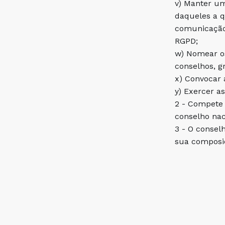
v) Manter um
daqueles a q
comunicação 
RGPD;
w) Nomear os
conselhos, g
x) Convocar 
y) Exercer a
2 - Compete 
conselho nac
3 - O consel
sua composi