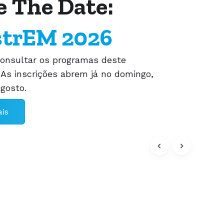
síveis
a visão informada e humana da
stetra, Mariana Robalo Cordeiro,
as sensíveis como a importância
 de escutar e analisar as experiências
 que possam ser relatadas pois "um
 clínico pode ser vivido de formas
mente distintas, dependendo de como
do, do momento em que ocorre" e até
izações/expectativas mais ou menos
 que possam ter sido criadas no pré-
isódio