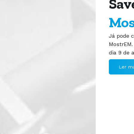
invi
Conheça 
médica ob
sobre tem
essencial
negativas
mesmo ato
completa
é explica
das ideal
realistas
parto.
Ver ep