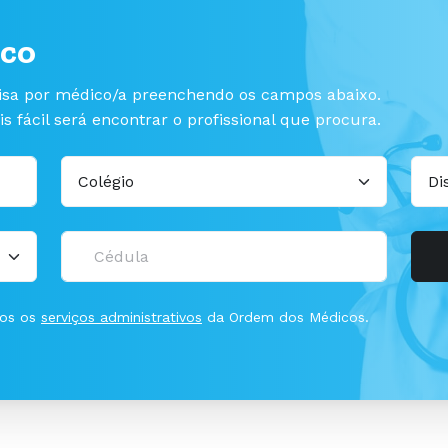
co
isa por médico/a preenchendo os campos abaixo.
fácil será encontrar o profissional que procura.
dos os
serviços administrativos
da Ordem dos Médicos.