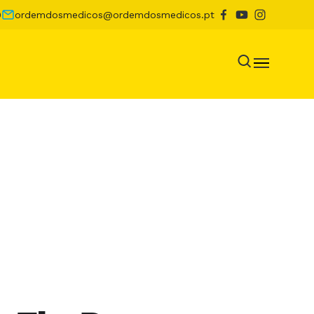
0
ordemdosmedicos@ordemdosmedicos.pt
lência
tétrica:
ndo o parto
xa marcas