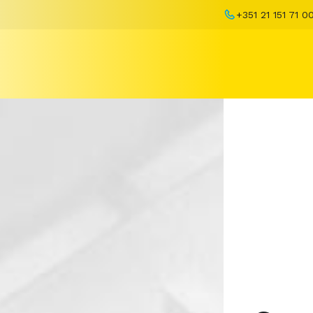
+351 21 151 71 0
Vio
Obs
Qua
dei