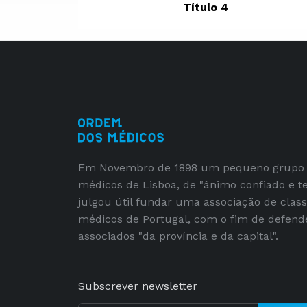
Título 4
Em Novembro de 1898 um pequeno grupo
médicos de Lisboa, de "ânimo confiado e t
julgou útil fundar uma associação de clas
médicos de Portugal, com o fim de defend
associados "da província e da capital".
Subscrever newsletter