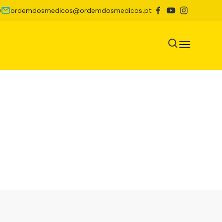
0
ordemdosmedicos@ordemdosmedicos.pt