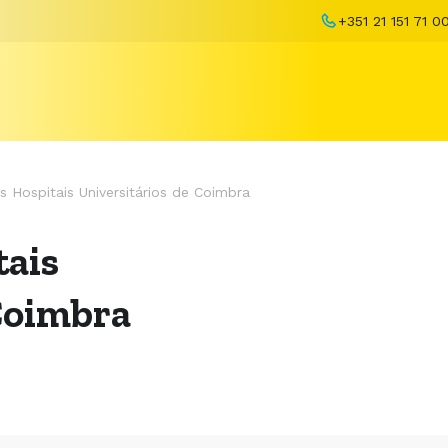
+351 21 151 71 0
s Hospitais Universitários de Coimbra
tais
 Coimbra