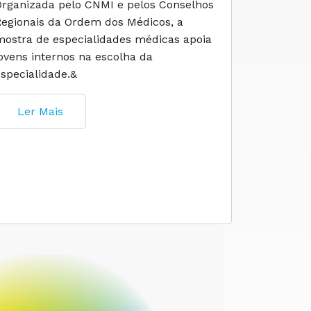
Organizada pelo CNMI e pelos Conselhos
A iniciati
Regionais da Ordem dos Médicos, a
social e 
mostra de especialidades médicas apoia
e cuidado
jovens internos na escolha da
especialidade.&
Ler M
Ler Mais