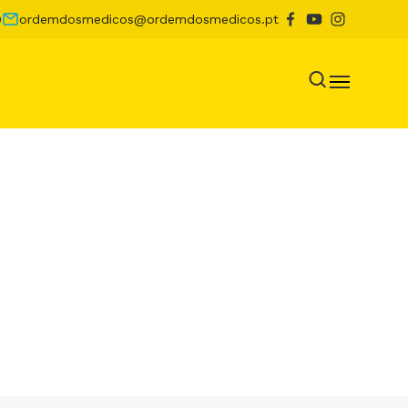
0
ordemdosmedicos@ordemdosmedicos.pt