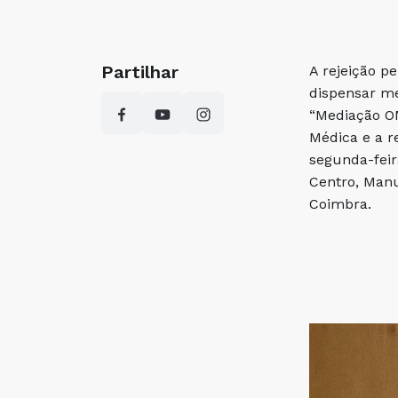
Partilhar
A rejeição p
dispensar me
“Mediação OM
Médica e a r
segunda-feir
Centro, Manu
Coimbra.