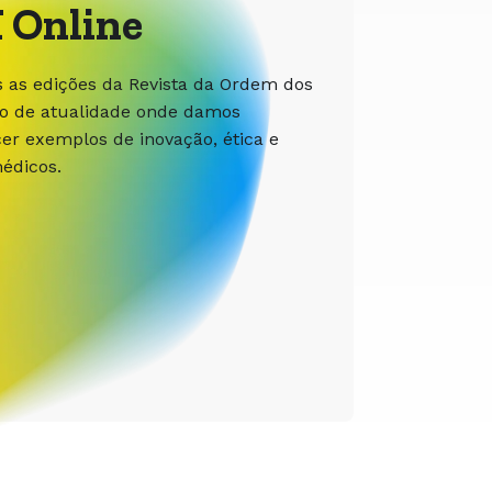
 Online
s as edições da Revista da Ordem dos
ão de atualidade onde damos
r exemplos de inovação, ética e
édicos.