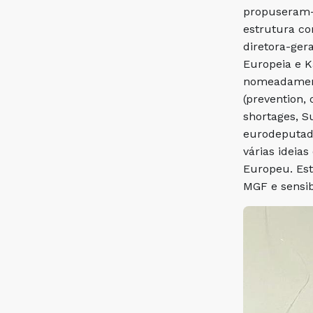
propuseram-s
estrutura co
diretora-ger
Europeia e K
nomeadamente
(prevention, 
shortages, S
eurodeputad
várias idei
Europeu. Est
MGF e sensib