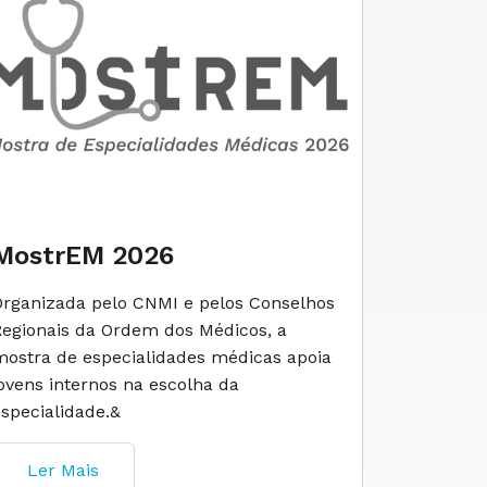
MostrEM 2026
Envelh
Organizada pelo CNMI e pelos Conselhos
A iniciati
Regionais da Ordem dos Médicos, a
social e 
mostra de especialidades médicas apoia
e cuidado
jovens internos na escolha da
especialidade.&
Ler M
Ler Mais