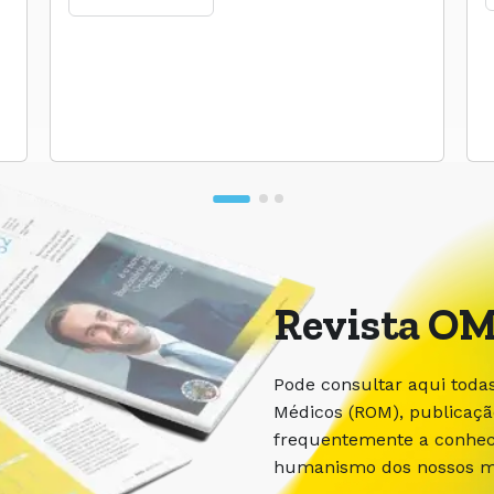
Revista OM
Pode consultar aqui toda
Médicos (ROM), publicaç
frequentemente a conhece
humanismo dos nossos m