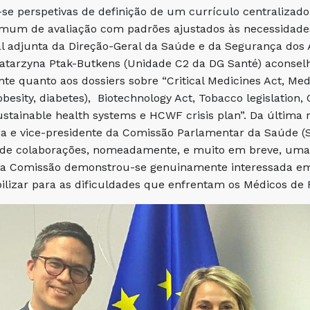
e perspetivas de definição de um currículo centraliza
mum de avaliação com padrões ajustados às necessidades
al adjunta da Direção-Geral da Saúde e da Segurança do
atarzyna Ptak-Butkens (Unidade C2 da DG Santé) aconselh
 quanto aos dossiers sobre “Critical Medicines Act, Medi
obesity, diabetes), Biotechnology Act, Tobacco legislation,
ustainable health systems e HCWF crisis plan”. Da última
a e vice-presidente da Comissão Parlamentar da Saúde 
as de colaborações, nomeadamente, e muito em breve, um
a Comissão demonstrou-se genuinamente interessada em d
ilizar para as dificuldades que enfrentam os Médicos de 