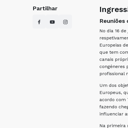
Ingres
Partilhar
Reuniões
No dia 16 de
respetivamen
Europeias de
que tem como
canais própr
congéneres p
profissional
Um dos objet
Europeus, q
acordo com T
fazendo cheg
influenciar a
Na primeira 