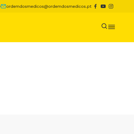
0
ordemdosmedicos@ordemdosmedicos.pt