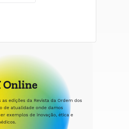
 Online
s as edições da Revista da Ordem dos
ão de atualidade onde damos
r exemplos de inovação, ética e
édicos.