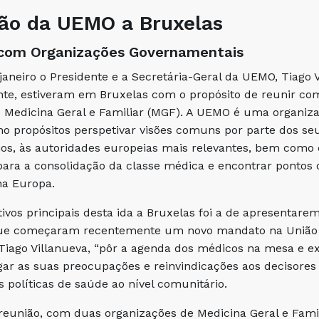
são da UEMO a Bruxelas
 com Organizações Governamentais
 janeiro o Presidente e a Secretária-Geral da UEMO, Tiago V
te, estiveram em Bruxelas com o propósito de reunir com
 Medicina Geral e Familiar (MGF). A UEMO é uma organiza
 propósitos perspetivar visões comuns por parte dos se
ios, às autoridades europeias mais relevantes, bem como
ara a consolidação da classe médica e encontrar pontos d
 na Europa.
ivos principais desta ida a Bruxelas foi a de apresenta
ue começaram recentemente um novo mandato na União Eu
iago Villanueva, “pôr a agenda dos médicos na mesa e ex
ar as suas preocupações e reinvindicações aos decisores
s políticas de saúde ao nível comunitário.
reunião, com duas organizações de Medicina Geral e Fam