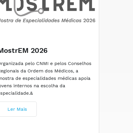
MostrEM 2026
Envelh
Organizada pelo CNMI e pelos Conselhos
A iniciati
Regionais da Ordem dos Médicos, a
social e 
mostra de especialidades médicas apoia
e cuidado
jovens internos na escolha da
especialidade.&
Ler M
Ler Mais