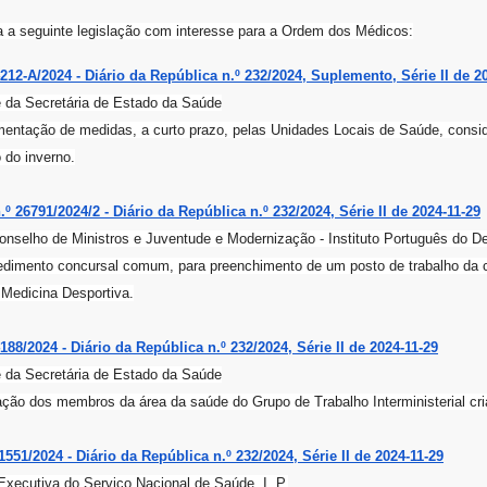
da a seguinte legislação com interesse para a Ordem dos Médicos:
12-A/2024 - Diário da República n.º 232/2024, Suplemento, Série II de 2
 da Secretária de Estado da Saúde
entação de medidas, a curto prazo, pelas Unidades Locais de Saúde, consid
 do inverno.
n.º 26791/2024/2 - Diário da República n.º 232/2024, Série II de 2024-11-29
onselho de Ministros e Juventude e Modernização - Instituto Português do De
edimento concursal comum, para preenchimento de um posto de trabalho da ca
 Medicina Desportiva.
88/2024 - Diário da República n.º 232/2024, Série II de 2024-11-29
 da Secretária de Estado da Saúde
ão dos membros da área da saúde do Grupo de Trabalho Interministerial cri
1551/2024 - Diário da República n.º 232/2024, Série II de 2024-11-29
Executiva do Serviço Nacional de Saúde, I. P.