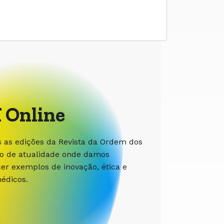
 Online
s as edições da Revista da Ordem dos
ão de atualidade onde damos
r exemplos de inovação, ética e
édicos.