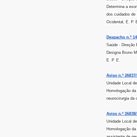
Determina a exon
dos cuidados de 
Ocidental, E. P. 
Despacho n.º 141
Saúde - Direção 
Designa Bruno Mi
E. P. E.
Aviso n.º 26837/
Unidade Local de
Homologação da l
neurocirurgia da 
Aviso n.º 26838/
Unidade Local de
Homologação da l
assistente de neu