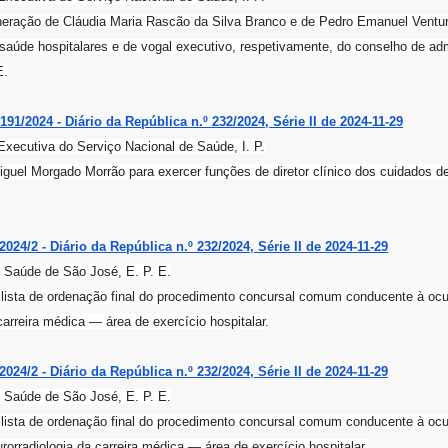
eração de Cláudia Maria Rascão da Silva Branco e de Pedro Emanuel Ventura 
saúde hospitalares e de vogal executivo, respetivamente, do conselho de ad
E.
91/2024 - Diário da República n.º 232/2024, Série II de 2024-11-29
Executiva do Serviço Nacional de Saúde, I. P.
guel Morgado Morrão para exercer funções de diretor clínico dos cuidados 
2024/2 - Diário da República n.º 232/2024, Série II de 2024-11-29
 Saúde de São José, E. P. E.
ista de ordenação final do procedimento concursal comum conducente à ocu
carreira médica ― área de exercício hospitalar.
2024/2 - Diário da República n.º 232/2024, Série II de 2024-11-29
 Saúde de São José, E. P. E.
ista de ordenação final do procedimento concursal comum conducente à ocup
rorradiologia da carreira médica ― área de exercício hospitalar.