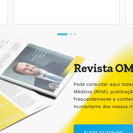
Revista OM
Pode consultar aqui toda
Médicos (ROM), publicaç
frequentemente a conhece
humanismo dos nossos m
Aceda ao arquivo