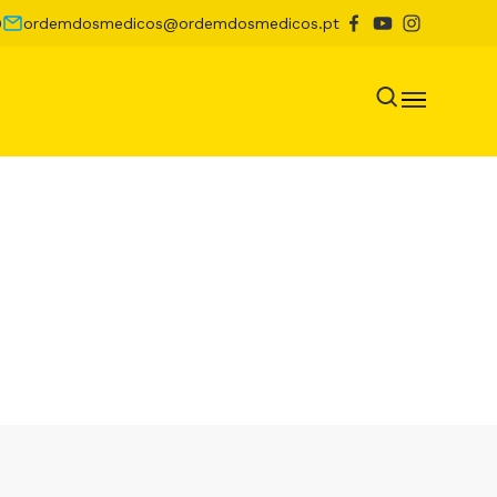
0
ordemdosmedicos@ordemdosmedicos.pt