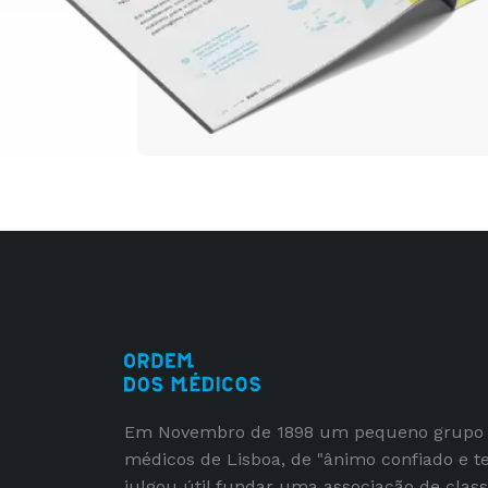
Em Novembro de 1898 um pequeno grupo
médicos de Lisboa, de "ânimo confiado e t
julgou útil fundar uma associação de clas