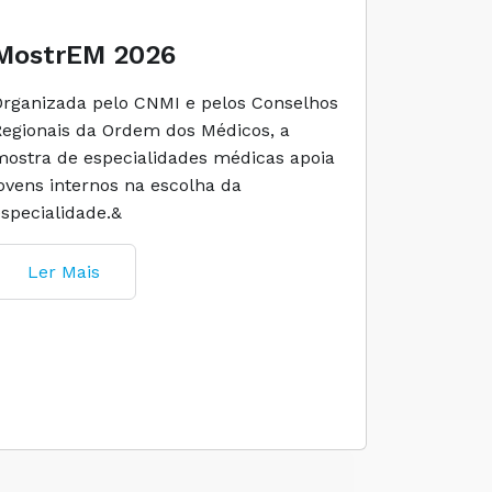
MostrEM 2026
Envelh
Organizada pelo CNMI e pelos Conselhos
A iniciati
Regionais da Ordem dos Médicos, a
social e 
mostra de especialidades médicas apoia
e cuidado
jovens internos na escolha da
especialidade.&
Ler M
Ler Mais