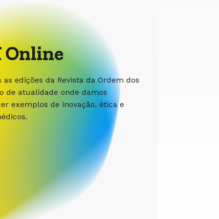
 Online
s as edições da Revista da Ordem dos
ão de atualidade onde damos
r exemplos de inovação, ética e
édicos.