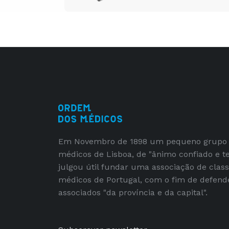
Em Novembro de 1898 um pequeno grupo
médicos de Lisboa, de "ânimo confiado e t
julgou útil fundar uma associação de clas
médicos de Portugal, com o fim de defend
associados "da província e da capital".