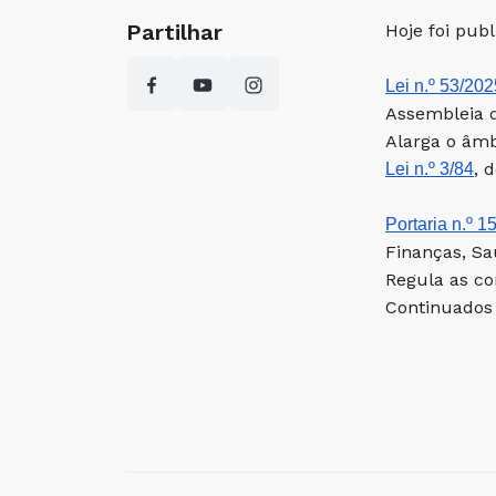
Partilhar
Hoje foi pub
Lei n.º 53/202
Assembleia 
Alarga o âmb
, 
Lei n.º 3/84
Portaria n.º 1
Finanças, Sa
Regula as co
Continuados 