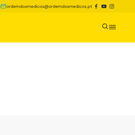
0
ordemdosmedicos@ordemdosmedicos.pt