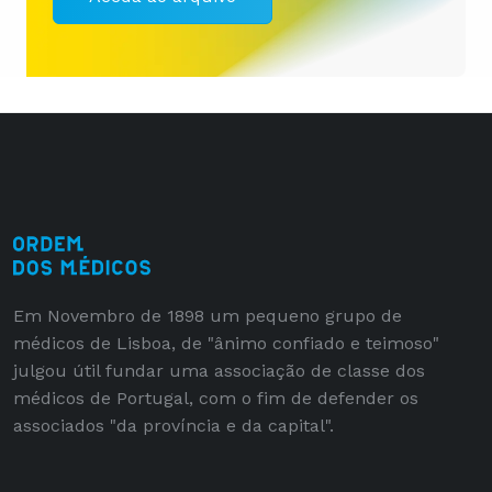
Em Novembro de 1898 um pequeno grupo de
médicos de Lisboa, de "ânimo confiado e teimoso"
julgou útil fundar uma associação de classe dos
médicos de Portugal, com o fim de defender os
associados "da província e da capital".