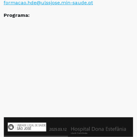
formacao.hde@ulssjose.min-saude.pt
Programa: