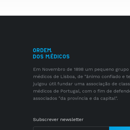
Em Novembro de 1898 um pequeno grupo
médicos de Lisboa, de "ânimo confiado e t
julgou útil fundar uma associação de clas
médicos de Portugal, com o fim de defend
associados "da província e da capital".
Subscrever newsletter