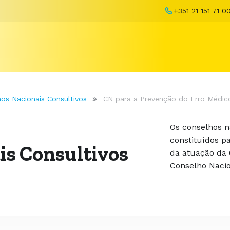
+351 21 151 71 0
os Nacionais Consultivos
CN para a Prevenção do Erro Médic
Os conselhos n
constituídos p
is Consultivos
da atuação da 
Conselho Naci