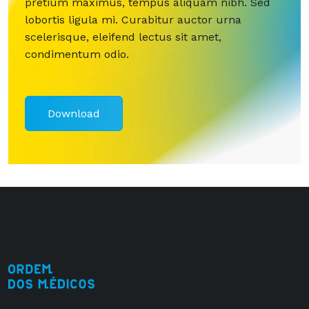
pretium maximus, tempus aliquam nibh. Sed
lobortis ligula mi. Curabitur auctor urna
scelerisque, eleifend lectus sit amet,
condimentum odio.
Download