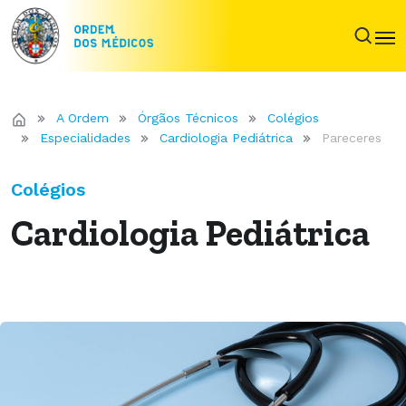
A Ordem
Órgãos Técnicos
Colégios
Especialidades
Cardiologia Pediátrica
Pareceres
Colégios
Cardiologia Pediátrica