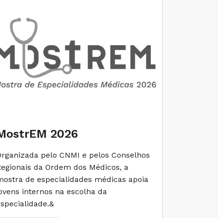
MostrEM 2026
Envelh
Organizada pelo CNMI e pelos Conselhos
A iniciati
Regionais da Ordem dos Médicos, a
social e 
mostra de especialidades médicas apoia
e cuidado
jovens internos na escolha da
especialidade.&
Ler M