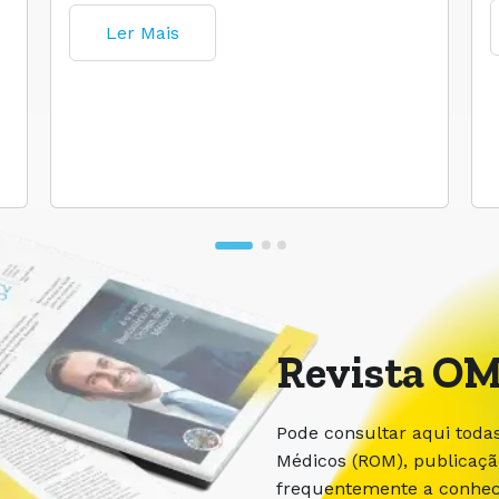
Ler Mais
Revista OM
Pode consultar aqui toda
Médicos (ROM), publicaç
frequentemente a conhece