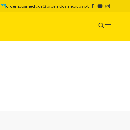
0
ordemdosmedicos@ordemdosmedicos.pt