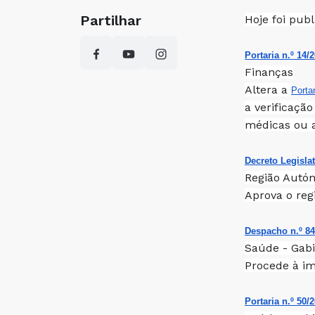
Partilhar
Hoje foi pub
Portaria n.º 14/
Finanças
Altera a
Porta
a verificaçã
médicas ou a
Decreto Legislat
Região Autón
Aprova o reg
Despacho n.º 840
Saúde - Gabi
Procede à im
Portaria n.º 50/