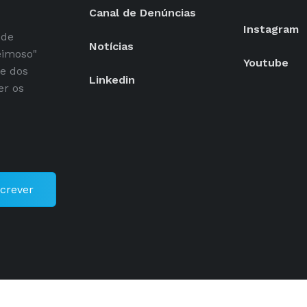
Canal de Denúncias
Instagram
 de
Notícias
eimoso"
Youtube
se dos
Linkedin
er os
crever