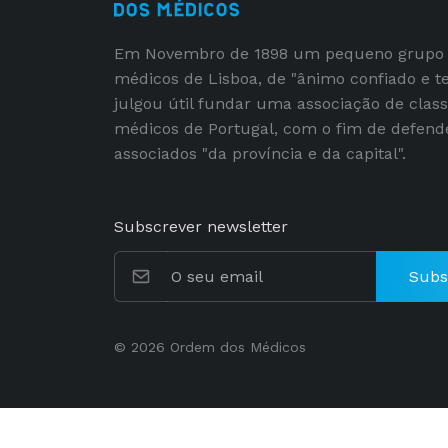
Em Novembro de 1898 um pequeno grupo
médicos de Lisboa, de "ânimo confiado e t
julgou útil fundar uma associação de clas
médicos de Portugal, com o fim de defend
associados "da província e da capital".
Subscrever newsletter
Subs
© 2026 Ordem dos Médicos