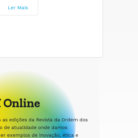
Ler Mais
 Online
s as edições da Revista da Ordem dos
ão de atualidade onde damos
r exemplos de inovação, ética e