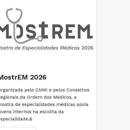
MostrEM 2026
Envelh
Organizada pelo CNMI e pelos Conselhos
A iniciati
Regionais da Ordem dos Médicos, a
social e 
mostra de especialidades médicas apoia
e cuidado
jovens internos na escolha da
especialidade.&
Ler M