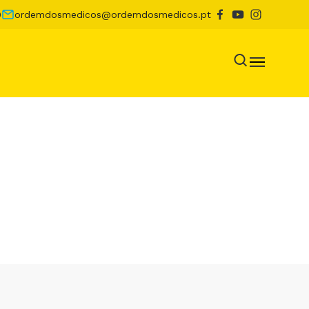
0
ordemdosmedicos@ordemdosmedicos.pt