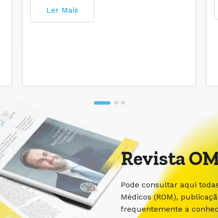
Ler Mais
Revista OM
Pode consultar aqui toda
Médicos (ROM), publicaç
frequentemente a conhece