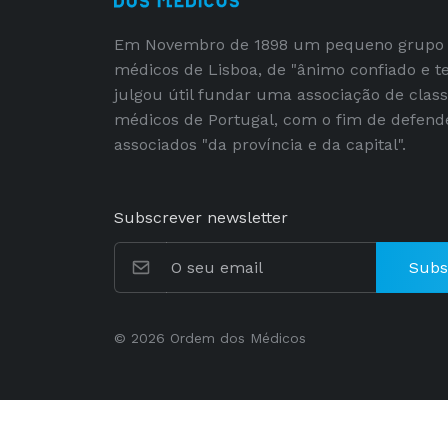
Em Novembro de 1898 um pequeno grupo
médicos de Lisboa, de "ânimo confiado e t
julgou útil fundar uma associação de clas
médicos de Portugal, com o fim de defend
associados "da província e da capital".
Subscrever newsletter
Subs
© 2026 Ordem dos Médicos