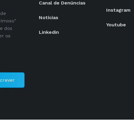
Canal de Denúncias
Instagram
 de
Notícias
eimoso"
Youtube
se dos
Linkedin
er os
crever