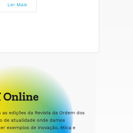
Ler Mais
 Online
s as edições da Revista da Ordem dos
ão de atualidade onde damos
r exemplos de inovação, ética e