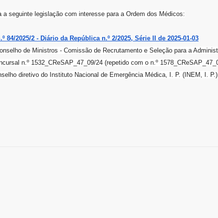
da a seguinte legislação com interesse para a Ordem dos Médicos:
n.º 84/2025/2 - Diário da República n.º 2/2025, Série II de 2025-01-03
onselho de Ministros - Comissão de Recrutamento e Seleção para a Administ
ncursal n.º 1532_CReSAP_47_09/24 (repetido com o n.º 1578_CReSAP_47_09/
selho diretivo do Instituto Nacional de Emergência Médica, I. P. (INEM, I. P.)