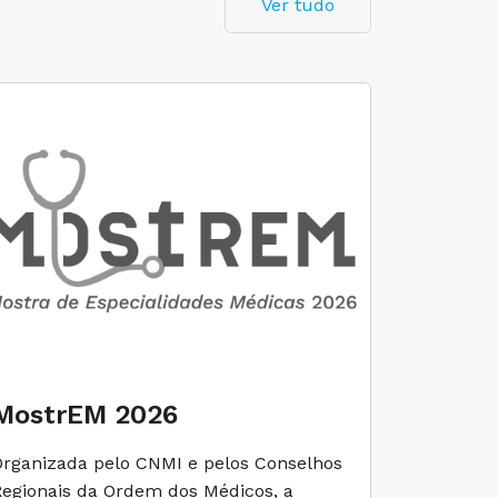
Ver tudo
MostrEM 2026
Envelh
Organizada pelo CNMI e pelos Conselhos
A iniciati
Regionais da Ordem dos Médicos, a
social e 