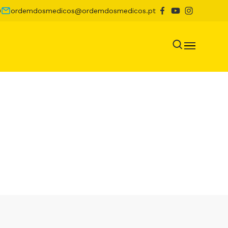
0
ordemdosmedicos@ordemdosmedicos.pt