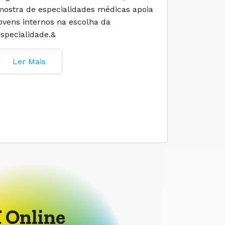
mostra de especialidades médicas apoia
e cuidado
jovens internos na escolha da
especialidade.&
Ler M
Ler Mais
 Online